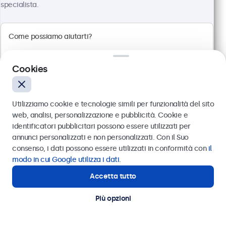
specialista.
Pannello multi-touch Full HD
Connessioni: HDMI, DisplayPort, USB-C, VGA
Montaggio: scrivania, parete, incasso
Dimensioni esterne: 249 x 170 x 40 mm
Cookies
€ 379,00
€ 462,38 IVA incl.
Utilizziamo cookie e tecnologie simili per funzionalità del sito
Visualizza
Aggiungi al carrello
web, analisi, personalizzazione e pubblicità. Cookie e
identificatori pubblicitari possono essere utilizzati per
Inviare
annunci personalizzati e non personalizzati. Con il Suo
consenso, i dati possono essere utilizzati in conformità con
il
Oppure chiamaci al
011 1962 1372
modo in cui Google utilizza i dati
.
Accetta tutto
Hai bisogno di aiuto?
Contatta i nostri esperti
Più opzioni