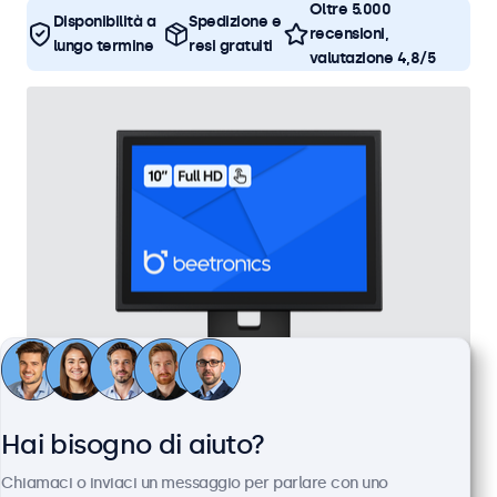
Oltre 5.000
Disponibilità a
Spedizione e
recensioni,
lungo termine
resi gratuiti
valutazione 4,8/5
Touchscreen 10 Pollici Metallo
Hai bisogno di aiuto?
Articolo:
10TS7M
Chiamaci o inviaci un messaggio per parlare con uno
100+ pezzi disponibili