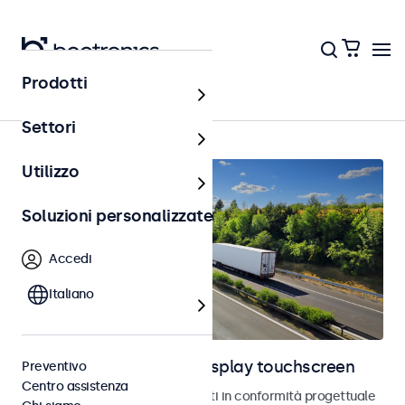
Prodotti
Home
Settori
Utilizzo
Soluzioni personalizzate
Accedi
Italiano
Monitor automotive e display touchscreen
Preventivo
Centro assistenza
Monitor e touchscreen sviluppati in conformità progettuale