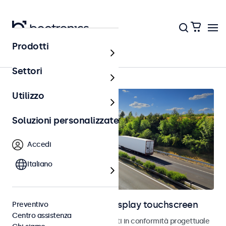
Prodotti
Home
Settori
Utilizzo
Soluzioni personalizzate
Accedi
Italiano
Monitor automotive e display touchscreen
Preventivo
Centro assistenza
Monitor e touchscreen sviluppati in conformità progettuale