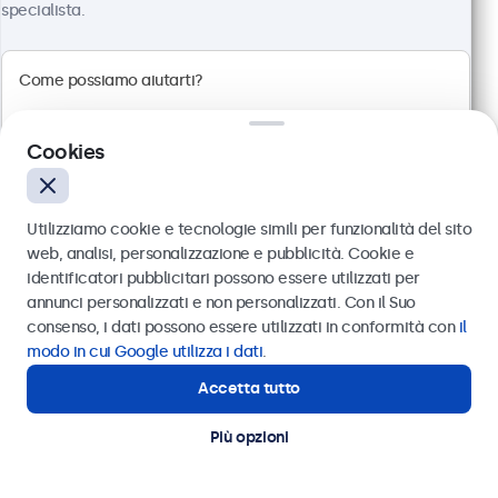
specialista.
Risoluzione 1920 x 1080 (Full HD)
Connessioni: HDMI, VGA, BNC, RCA
Montaggio: scrivania, parete, incasso
Dimensioni esterne: 560 x 337 x 41 mm
Cookies
€ 499,00
€ 608,78 IVA incl.
Utilizziamo cookie e tecnologie simili per funzionalità del sito
Visualizza
Aggiungi al carrello
web, analisi, personalizzazione e pubblicità. Cookie e
identificatori pubblicitari possono essere utilizzati per
Inviare
annunci personalizzati e non personalizzati. Con il Suo
consenso, i dati possono essere utilizzati in conformità con
il
Oppure chiamaci al
011 1962 1372
modo in cui Google utilizza i dati
.
Accetta tutto
Hai bisogno di aiuto?
Contatta i nostri esperti
Più opzioni