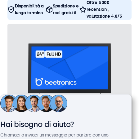
Oltre 5.000
Disponibilità a
Spedizione e
recensioni,
lungo termine
resi gratuiti
valutazione 4,8/5
Monitor 24 Pollici Metallo
Hai bisogno di aiuto?
Articolo:
24HD7M
Chiamaci o inviaci un messaggio per parlare con uno
100+ pezzi disponibili