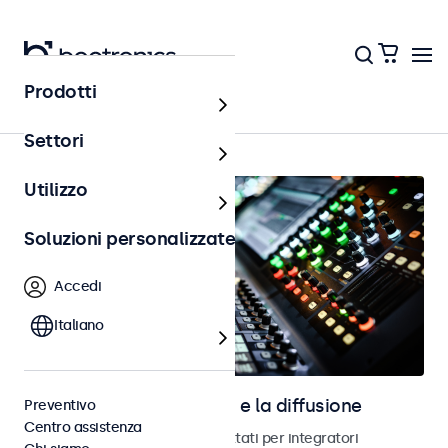
Prodotti
AV e broadcast
Settori
Utilizzo
Soluzioni personalizzate
Accedi
Italiano
Schermi per l’audiovisivo e la diffusione
Preventivo
Centro assistenza
Monitor e schermi touch progettati per integratori