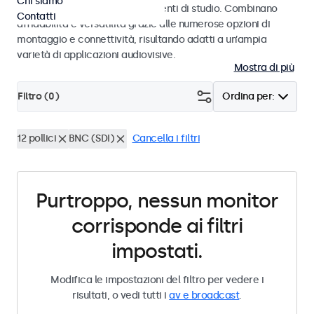
Chi siamo
audiovisivi professionali e ambienti di studio. Combinano
Contatti
affidabilità e versatilità grazie alle numerose opzioni di
montaggio e connettività, risultando adatti a un’ampia
varietà di applicazioni audiovisive.
Mostra di più
Filtro (
0
)
Ordina per:
12 pollici
BNC (SDI)
Cancella i filtri
Purtroppo, nessun monitor
corrisponde ai filtri
impostati.
Modifica le impostazioni del filtro per vedere i
risultati, o vedi tutti i
av e broadcast
.