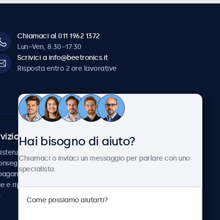
Chiamaci al 011 1962 1372
Lun–Ven, 8:30–17:30
Scrivici a info@beetronics.it
Risposta entro 2 ore lavorative
vizio Clienti
Chi siamo
Hai bisogno di aiuto?
istenza
Collaborazioni
Chiamaci o inviaci un messaggio per parlare con uno
consegna
Notizie e aggiornamenti
specialista.
 pagamento
Informazioni su
ne e riparazione
Beetronics
Lavora con noi
Termini e condizioni
Informativa sulla Privacy