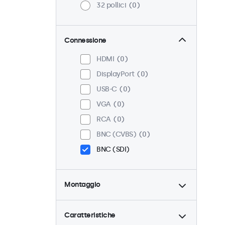
32 pollici
0
Connessione
HDMI
0
DisplayPort
0
USB-C
0
VGA
0
RCA
0
BNC (CVBS)
0
BNC (SDI)
Montaggio
Scrivania
0
Parete
0
Caratteristiche