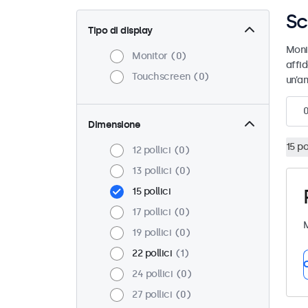
Sc
Tipo di display
Moni
Monitor
0
affid
Touchscreen
0
un’am
Dimensione
15 po
12 pollici
0
13 pollici
0
15 pollici
17 pollici
0
M
19 pollici
0
22 pollici
1
C
24 pollici
0
27 pollici
0