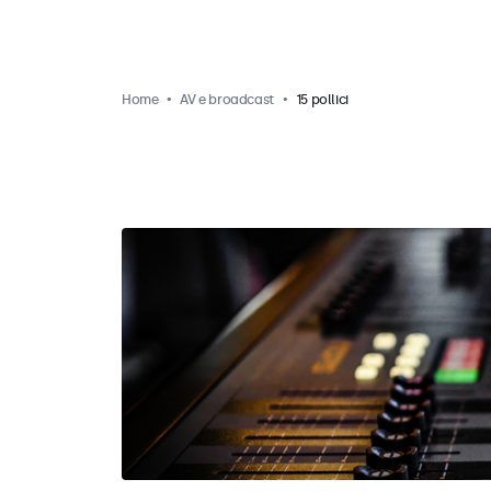
Home
AV e broadcast
15 pollici