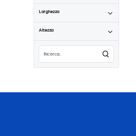
Incasso
0
4:3 / 5:4
0
Larghezza
Montaggio rack (19 Pollici)
9-36 Volt
0
0
Dimmerabile
0
VESA 75 x 75
0
Altezza
Lettore multimediale USB
VESA 100 x 100
0
0
Resistente all'acqua (IP65)
0
Antipolvere (IP65)
0
Utilizzo continuo (24/7)
0
Antivandalismo
0
EN50155
0
eMark
0
DNV
0