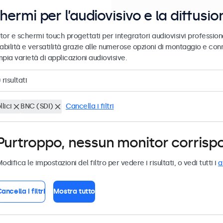
hermi per l’audiovisivo e la diffusio
tor e schermi touch progettati per integratori audiovisivi profession
abilità e versatilità grazie alle numerose opzioni di montaggio e conn
pia varietà di applicazioni audiovisive.
0
risultati
llici
BNC (SDI)
Cancella i filtri
Purtroppo, nessun monitor corrispond
odifica le impostazioni del filtro per vedere i risultati, o vedi tutti i
a
ancella i filtri
Mostra tutto