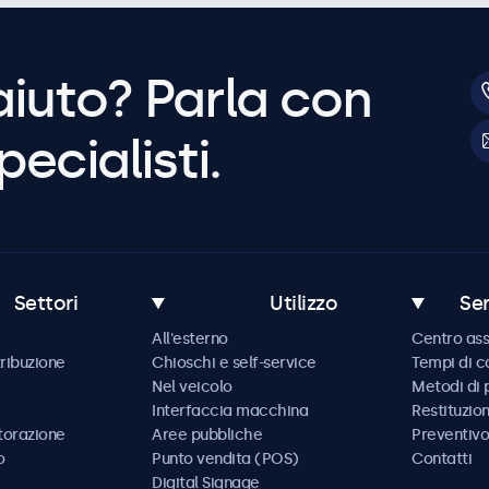
aiuto? Parla con
pecialisti.
Settori
Utilizzo
Ser
All'esterno
Centro ass
tribuzione
Chioschi e self-service
Tempi di 
Nel veicolo
Metodi di
Interfaccia macchina
Restituzio
storazione
Aree pubbliche
Preventivo
o
Punto vendita (POS)
Contatti
Digital Signage