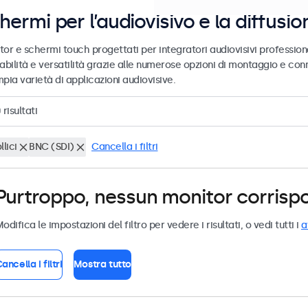
hermi per l’audiovisivo e la diffusio
tor e schermi touch progettati per integratori audiovisivi profession
abilità e versatilità grazie alle numerose opzioni di montaggio e conn
pia varietà di applicazioni audiovisive.
0
risultati
llici
BNC (SDI)
Cancella i filtri
Purtroppo, nessun monitor corrispond
odifica le impostazioni del filtro per vedere i risultati, o vedi tutti i
a
ancella i filtri
Mostra tutto