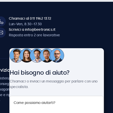
Chiamaci al 011 1962 1372
Lun–Ven, 8:30–17:30
Scrivici a info@beetronics.it
Risposta entro 2 ore lavorative
vizio Clienti
Chi siamo
Hai bisogno di aiuto?
istenza
Collaborazioni
Chiamaci o inviaci un messaggio per parlare con uno
consegna
Notizie e aggiornamenti
specialista.
 pagamento
Informazioni su
ne e riparazione
Beetronics
Lavora con noi
Termini e condizioni
Informativa sulla Privacy