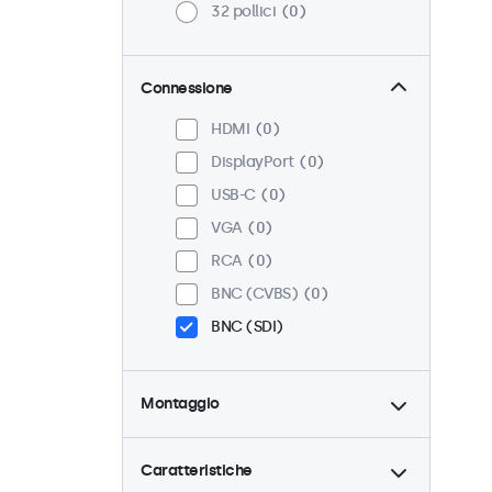
32 pollici
0
Connessione
HDMI
0
DisplayPort
0
USB-C
0
VGA
0
RCA
0
BNC (CVBS)
0
BNC (SDI)
Montaggio
Scrivania
0
Parete
0
Caratteristiche