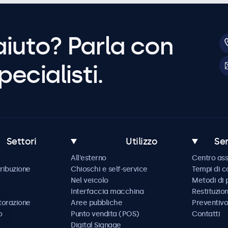
aiuto? Parla con
pecialisti.
Settori
Utilizzo
Ser
All'esterno
Centro ass
tribuzione
Chioschi e self-service
Tempi di 
Nel veicolo
Metodi di
Interfaccia macchina
Restituzio
storazione
Aree pubbliche
Preventivo
o
Punto vendita (POS)
Contatti
Digital Signage