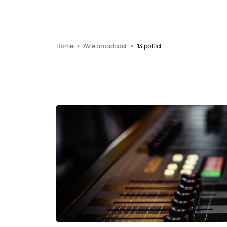
Home
AV e broadcast
13 pollici