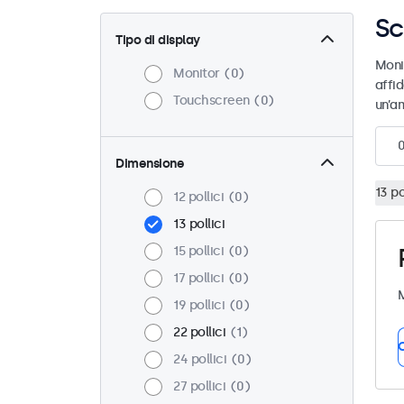
Sc
Tipo di display
Moni
Monitor
0
affid
Touchscreen
0
un’am
Dimensione
13 po
12 pollici
0
13 pollici
15 pollici
0
17 pollici
0
M
19 pollici
0
22 pollici
1
C
24 pollici
0
27 pollici
0