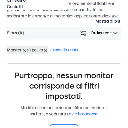
Chi siamo
ambienti di studio. Offrono un funzionamento affidabile e
Contatti
grande flessibilità di installazione e connettività, per
soddisfare le esigenze di molteplici applicazioni audiovisive.
Mostra di più
Filtro (
0
)
Ordina per:
Monitor
10 pollici
Cancella i filtri
Purtroppo, nessun monitor
corrisponde ai filtri
impostati.
Modifica le impostazioni del filtro per vedere i
risultati, o vedi tutti i
av e broadcast
.