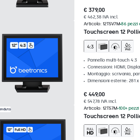
€ 379,00
€ 462,38 IVA incl.
Articolo:
12TSV7M
86 pezzi 
Touchscreen 12 Polli
Pannello multi-touch 4:3
Connessioni: HDMI, Displ
Montaggio: scrivania, par
Dimensioni esterne: 281 
€ 449,00
€ 547,78 IVA incl.
Articolo:
12TS7M
100+ pezzi 
venduto
Touchscreen 12 Polli