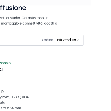
iffusione
nti di studio. Garantiscono un
i montaggio e connettività, adatti a
Ordina
Più venduto
sponibili
ci
 HD
ayPort, USB-C, VGA
rete
x 179 x 34 mm