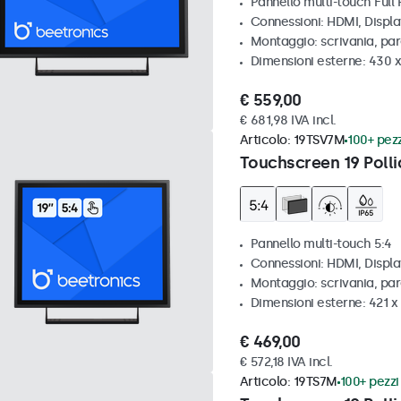
Pannello multi-touch Full
Connessioni: HDMI, Displ
Montaggio: scrivania, par
Dimensioni esterne: 430 
€ 559,00
€ 681,98 IVA incl.
Articolo:
19TSV7M
100+ pezz
Touchscreen 19 Polli
Pannello multi-touch 5:4
Connessioni: HDMI, Displ
Montaggio: scrivania, par
Dimensioni esterne: 421 
€ 469,00
€ 572,18 IVA incl.
Articolo:
19TS7M
100+ pezzi 