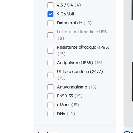
Incasso
13
4:3 / 5:4
4
Montaggio rack (19 Pollici)
9-36 Volt
10
Dimmerabile
15
VESA 75 x 75
8
Lettore multimediale USB
VESA 100 x 100
7
0
Resistente all'acqua (IP65)
15
Antipolvere (IP65)
15
Utilizzo continuo (24/7)
15
Antivandalismo
15
EN50155
15
eMark
15
DNV
14