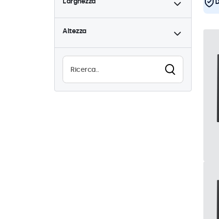
Larghezza
D
Altezza