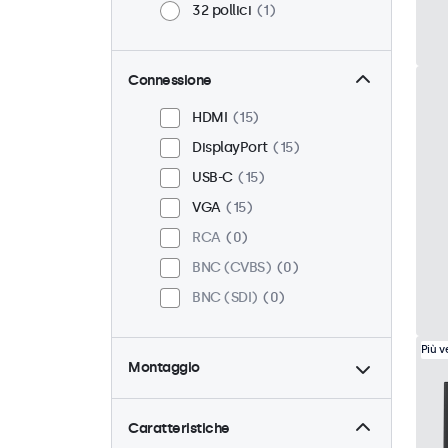
32 pollici
1
Connessione
HDMI
15
DisplayPort
15
USB-C
15
VGA
15
RCA
0
BNC (CVBS)
0
BNC (SDI)
0
Più 
Montaggio
Scrivania
15
Parete
15
Caratteristiche