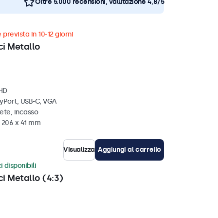
Oltre 5.000 recensioni, valutazione 4,8/5
 prevista in 10-12 giorni
ci Metallo
 HD
ayPort, USB-C, VGA
ete, incasso
x 206 x 41 mm
Visualizza
Aggiungi al carrello
i disponibili
ci Metallo (4:3)