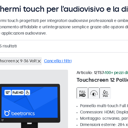
hermi touch per l’audiovisivo e la d
mi touch progettati per integratori audiovisivi professionali e ambie
ionamento affidabile e un’integrazione semplice grazie alle opzioni d
 applicazioni audiovisive.
5
risultati
hscreen
9-36 Volt
Cancella i filtri
Articolo:
12TS7
100+ pezzi di
Touchscreen 12 Polli
Pannello multi-touch Full
Connessioni: HDMI, Displ
Montaggio: scrivania, pa
Dimensioni esterne: 284 