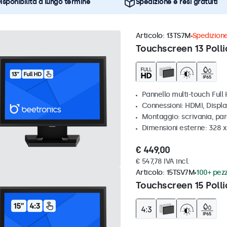
isponibilità a lungo termine
Spedizione e resi gratuiti
Articolo:
13TS7M
Spedizione
Touchscreen 13 Polli
Pannello multi-touch Full
Connessioni: HDMI, Displ
Montaggio: scrivania, par
Dimensioni esterne: 328 
€ 449,00
€ 547,78 IVA incl.
Articolo:
15TSV7M
100+ pezz
Touchscreen 15 Polli