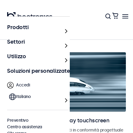
Prodotti
Ferrovia
Settori
Utilizzo
Soluzioni personalizzate
Accedi
Italiano
Monitor ferroviari e display touchscreen
Preventivo
Centro assistenza
Monitor e touchscreen sviluppati in conformità progettuale