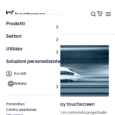
Prodotti
Ferrovia
Settori
Utilizzo
Soluzioni personalizzate
Accedi
Italiano
Monitor ferroviari e display touchscreen
Preventivo
Centro assistenza
Monitor e touchscreen sviluppati in conformità progettuale