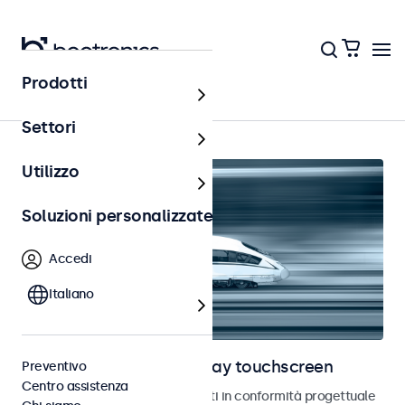
Prodotti
Home
Settori
Utilizzo
Soluzioni personalizzate
Accedi
Italiano
Monitor ferroviari e display touchscreen
Preventivo
Centro assistenza
Monitor e touchscreen sviluppati in conformità progettuale