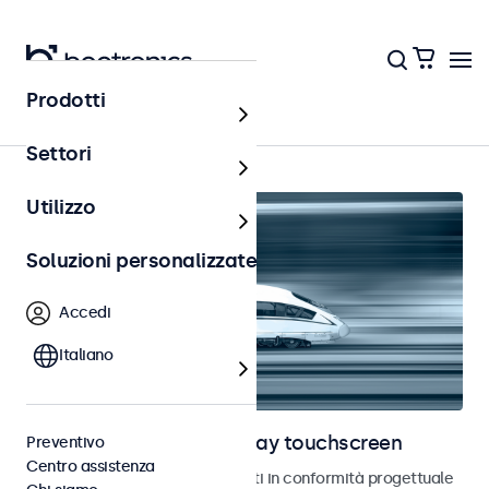
Prodotti
Ferrovia
Settori
Utilizzo
Soluzioni personalizzate
Accedi
Italiano
Monitor ferroviari e display touchscreen
Preventivo
Centro assistenza
Monitor e touchscreen sviluppati in conformità progettuale