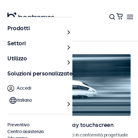
Prodotti
Ferrovia
Settori
Utilizzo
Soluzioni personalizzate
Accedi
Italiano
Monitor ferroviari e display touchscreen
Preventivo
Centro assistenza
Monitor e touchscreen sviluppati in conformità progettuale