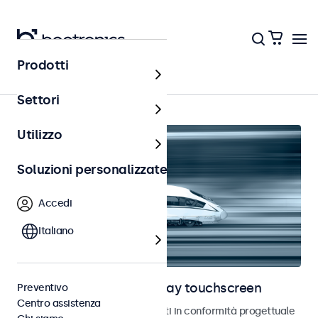
Prodotti
Ferrovia
Settori
Utilizzo
Soluzioni personalizzate
Accedi
Italiano
Monitor ferroviari e display touchscreen
Preventivo
Centro assistenza
Monitor e touchscreen sviluppati in conformità progettuale