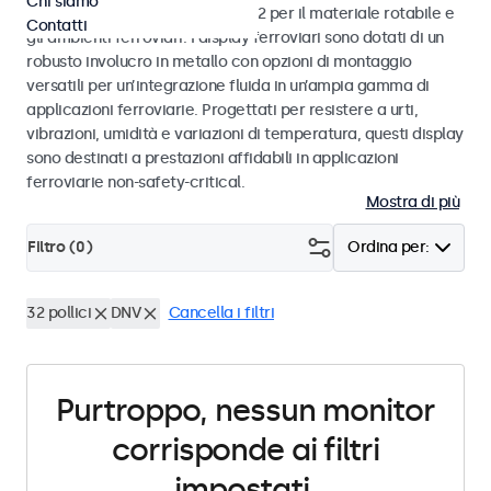
Chi siamo
alle norme EN 50155 e EN 45545-2 per il materiale rotabile e
Contatti
gli ambienti ferroviari. I display ferroviari sono dotati di un
robusto involucro in metallo con opzioni di montaggio
versatili per un’integrazione fluida in un’ampia gamma di
applicazioni ferroviarie. Progettati per resistere a urti,
vibrazioni, umidità e variazioni di temperatura, questi display
sono destinati a prestazioni affidabili in applicazioni
ferroviarie non-safety-critical.
Mostra di più
Filtro (
0
)
Ordina per:
32 pollici
DNV
Cancella i filtri
Purtroppo, nessun monitor
corrisponde ai filtri
impostati.