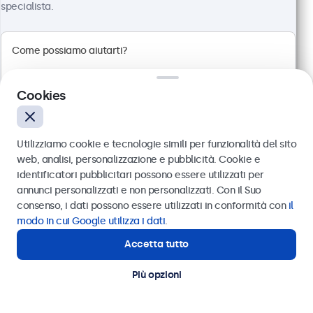
specialista.
100+ pezzi disponibili
Risoluzione 1920 x 1080 (Full HD)
Connessioni: HDMI, VGA, BNC, RCA
Montaggio: scrivania, parete, incasso
Cookies
Dimensioni esterne: 560 x 337 x 41 mm
€ 499,00
Utilizziamo cookie e tecnologie simili per funzionalità del sito
€ 608,78 IVA incl.
web, analisi, personalizzazione e pubblicità. Cookie e
Visualizza
Aggiungi al carrello
identificatori pubblicitari possono essere utilizzati per
Inviare
annunci personalizzati e non personalizzati. Con il Suo
consenso, i dati possono essere utilizzati in conformità con
il
Oppure chiamaci al
011 1962 1372
modo in cui Google utilizza i dati
.
Accetta tutto
Hai bisogno di aiuto?
Contatta i nostri esperti
Più opzioni