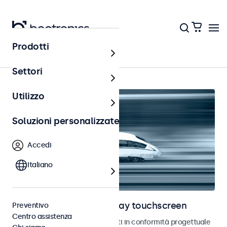
Prodotti
Home
Settori
Utilizzo
Soluzioni personalizzate
Accedi
Italiano
Monitor ferroviari e display touchscreen
Preventivo
Centro assistenza
Monitor e touchscreen sviluppati in conformità progettuale