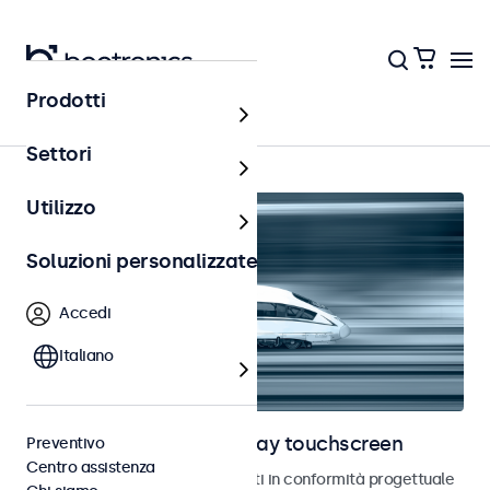
Prodotti
Home
Settori
Utilizzo
Soluzioni personalizzate
Accedi
Italiano
Monitor ferroviari e display touchscreen
Preventivo
Centro assistenza
Monitor e touchscreen sviluppati in conformità progettuale