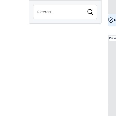
Alta luminosità
0
Leggibile alla luce del sole
0
D
Resistente all'acqua (IP65)
16
Più 
Antipolvere (IP65)
16
Utilizzo continuo (24/7)
16
Antivandalismo
16
EN50155
16
eMark
16
DNV
16