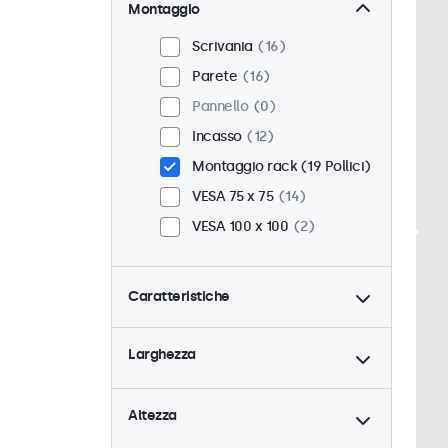
Montaggio
Scrivania
16
Parete
16
Pannello
0
Incasso
12
Montaggio rack (19 Pollici)
VESA 75 x 75
14
VESA 100 x 100
2
Caratteristiche
4:3 / 5:4
6
Larghezza
9-36 Volt
16
Dimmerabile
16
Altezza
Lettore multimediale USB
0