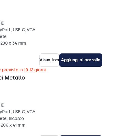
 HD
ayPort, USB-C, VGA
rete
x 200 x 34 mm
Visualizza
Aggiungi al carrello
 prevista in 10-12 giorni
ci Metallo
 HD
ayPort, USB-C, VGA
ete, incasso
x 206 x 41 mm