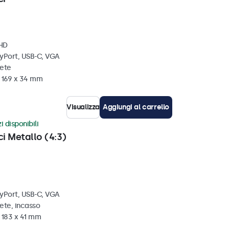
 HD
ayPort, USB-C, VGA
rete
x 169 x 34 mm
Visualizza
Aggiungi al carrello
i disponibili
ci Metallo (4:3)
ayPort, USB-C, VGA
ete, incasso
 183 x 41 mm