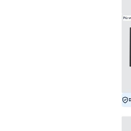
Più 
D