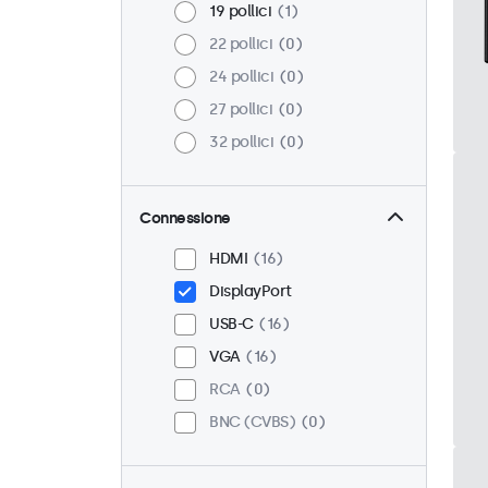
19 pollici
1
22 pollici
0
24 pollici
0
27 pollici
0
32 pollici
0
Connessione
HDMI
16
DisplayPort
USB-C
16
VGA
16
RCA
0
BNC (CVBS)
0