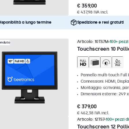
€ 359,00
€ 437,98 IVA incl.
isponibilità a lungo termine
Spedizione e resi gratuiti
Articolo:
10TS7M
100+ pezzi 
venduto
Touchscreen 10 Polli
Pannello multi-touch Full
Connessioni: HDMI, Displ
Montaggio: scrivania, par
Dimensioni esterne: 249 
€ 379,00
€ 462,38 IVA incl.
Articolo:
12TS7
100+ pezzi di
Touchscreen 12 Polli