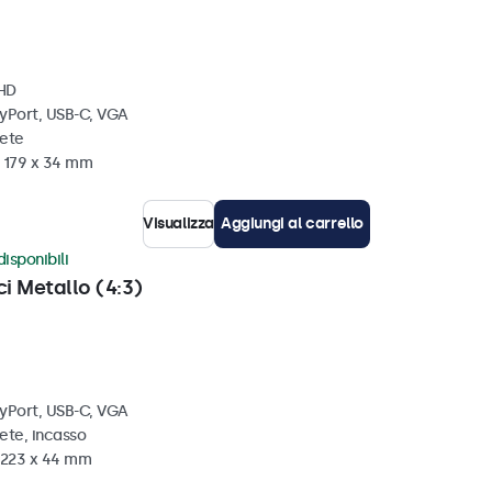
 HD
ayPort, USB-C, VGA
rete
x 179 x 34 mm
Visualizza
Aggiungi al carrello
disponibili
ci Metallo (4:3)
ayPort, USB-C, VGA
ete, incasso
x 223 x 44 mm