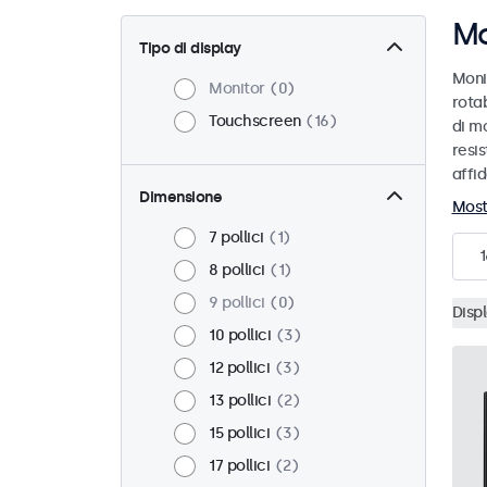
Mo
Tipo di display
Moni
Monitor
0
rotab
Touchscreen
16
di mo
resis
affid
Dimensione
Most
7 pollici
1
1
8 pollici
1
9 pollici
0
Disp
10 pollici
3
12 pollici
3
13 pollici
2
15 pollici
3
17 pollici
2