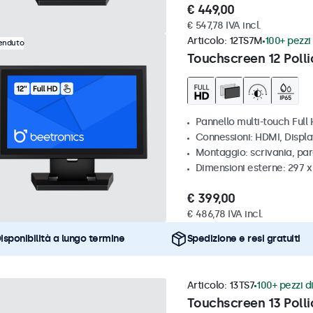
€ 449,00
€ 547,78 IVA incl.
Articolo:
12TS7M
100+ pezzi 
venduto
Touchscreen 12 Polli
Pannello multi-touch Full
Connessioni: HDMI, Displ
Montaggio: scrivania, par
Dimensioni esterne: 297 
€ 399,00
€ 486,78 IVA incl.
isponibilità a lungo termine
Spedizione e resi gratuiti
Articolo:
13TS7
100+ pezzi di
Touchscreen 13 Polli