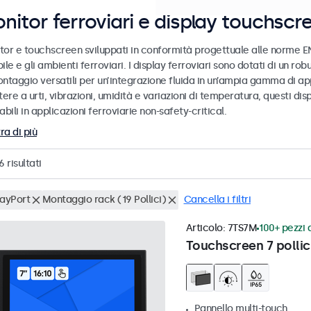
nitor ferroviari e display touchscr
tor e touchscreen sviluppati in conformità progettuale alle norme EN
ile e gli ambienti ferroviari. I display ferroviari sono dotati di un ro
ntaggio versatili per un’integrazione fluida in un’ampia gamma di app
tere a urti, vibrazioni, umidità e variazioni di temperatura, questi dis
abili in applicazioni ferroviarie non-safety-critical.
ra di più
6
risultati
layPort
Montaggio rack (19 Pollici)
Cancella i filtri
Articolo:
7TS7M
100+ pezzi d
Touchscreen 7 pollic
Pannello multi-touch