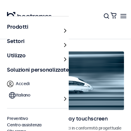
Prodotti
Home
Settori
Utilizzo
Soluzioni personalizzate
Accedi
Italiano
Monitor ferroviari e display touchscreen
Preventivo
Centro assistenza
Monitor e touchscreen sviluppati in conformità progettuale