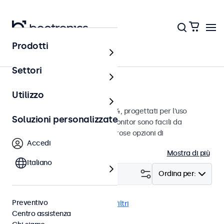
Prodotti
Home
Settori
Monitor da 4:3 e 5:4
Utilizzo
Monitor con proporzioni 4:3 e 5:4, progettati per l'uso
Soluzioni personalizzate
continuo in ambienti difficili. I monitor sono facili da
integrare e dispongono di numerose opzioni di
Accedi
configurazione.
Mostra di più
Italiano
Filtro (
0
)
Ordina per:
Preventivo
4:3 / 5:4
USB-C
Cancella i filtri
Centro assistenza