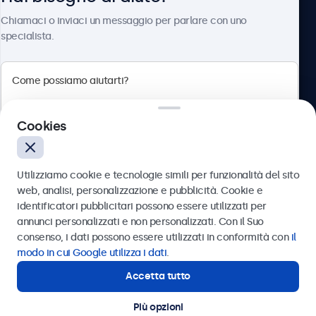
Chi siamo
Chiamaci o inviaci un messaggio per parlare con uno
specialista.
Beetronics
Cookies
Via Confienza, 10, 10121 Torino, Italia
4.8/5 la valutazione di 5000+ aziende
Utilizziamo cookie e tecnologie simili per funzionalità del sito
Italiano
web, analisi, personalizzazione e pubblicità. Cookie e
identificatori pubblicitari possono essere utilizzati per
Inviare
annunci personalizzati e non personalizzati. Con il Suo
consenso, i dati possono essere utilizzati in conformità con
il
Oppure chiamaci al
011 1962 1372
modo in cui Google utilizza i dati
.
Accetta tutto
Hai bisogno di aiuto?
Contatta i nostri esperti
Più opzioni
© 2026 Beetronics