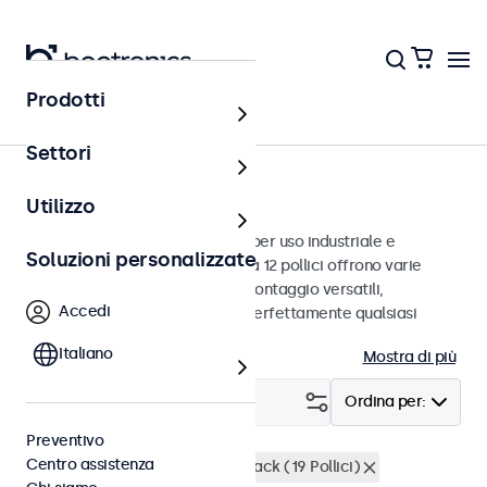
Prodotti
Monitor
Settori
Monitor da 12 pollici
Utilizzo
Monitor da 12 pollici progettati per uso industriale e
Soluzioni personalizzate
commerciale. Questi monitor da 12 pollici offrono varie
connessioni video e opzioni di montaggio versatili,
Accedi
consentendo loro di integrarsi perfettamente qualsiasi
contesto.
Italiano
Mostra di più
Filtro (
3
)
Ordina per:
Preventivo
Centro assistenza
Monitor 12 pollici
Montaggio rack (19 Pollici)