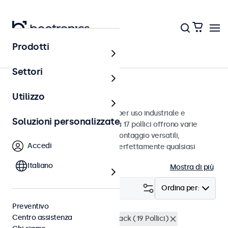
Prodotti
Monitor
Settori
Monitor da 17 pollici
Utilizzo
Monitor da 17 pollici progettati per uso industriale e
Soluzioni personalizzate
commerciale. Questi monitor da 17 pollici offrono varie
connessioni video e opzioni di montaggio versatili,
Accedi
consentendo loro di integrarsi perfettamente qualsiasi
contesto.
Italiano
Mostra di più
Filtro (
2
)
Ordina per:
Preventivo
Centro assistenza
Monitor 17 pollici
Montaggio rack (19 Pollici)