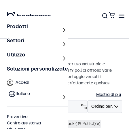
Prodotti
Monitor
Settori
Monitor da 19 pollici
Utilizzo
Monitor da 19 pollici progettati per uso industriale e
Soluzioni personalizzate
commerciale. Questi monitor da 19 pollici offrono varie
connessioni video e opzioni di montaggio versatili,
Accedi
consentendo loro di integrarsi perfettamente qualsiasi
contesto.
Italiano
Mostra di più
Filtro (
1
)
Ordina per:
Preventivo
Centro assistenza
Monitor 19 pollici
Montaggio rack (19 Pollici)