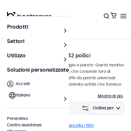
Prodotti
Home
Settori
Monitor a parete da 7 a 32 pollici
Utilizzo
Monitor progettati per il montaggio a parete. Questi monitor
Soluzioni personalizzate
sono dotati di connessione VESA, che consente loro di
essere facilmente montati su staffe da parete universali
Accedi
VESA. I monitor hanno un alloggiamento sottile che fornisce
una finitura elegante e piatta.
Italiano
Mostra di più
Filtro (
2
)
Ordina per:
Preventivo
Centro assistenza
Parete
Monitor 13 pollici
Cancella i filtri