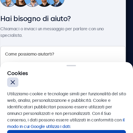
Servizio Clienti
Hai bisogno di aiuto?
Chi siamo
Chiamaci o inviaci un messaggio per parlare con uno
specialista.
Beetronics
Cookies
Via Confienza, 10, 10121 Torino, Italia
4.8/5 la valutazione di 5000+ aziende
Utilizziamo cookie e tecnologie simili per funzionalità del sito
Italiano
web, analisi, personalizzazione e pubblicità. Cookie e
identificatori pubblicitari possono essere utilizzati per
Inviare
annunci personalizzati e non personalizzati. Con il Suo
consenso, i dati possono essere utilizzati in conformità con
il
Oppure chiamaci al
011 1962 1372
modo in cui Google utilizza i dati
.