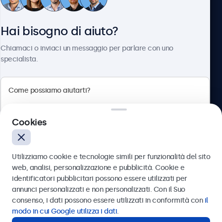
Servizio Clienti
Hai bisogno di aiuto?
Chi siamo
Chiamaci o inviaci un messaggio per parlare con uno
specialista.
Beetronics
Cookies
Via Confienza, 10, 10121 Torino, Italia
4.8/5 la valutazione di 5000+ aziende
Utilizziamo cookie e tecnologie simili per funzionalità del sito
Italiano
web, analisi, personalizzazione e pubblicità. Cookie e
identificatori pubblicitari possono essere utilizzati per
Inviare
annunci personalizzati e non personalizzati. Con il Suo
consenso, i dati possono essere utilizzati in conformità con
il
Oppure chiamaci al
011 1962 1372
modo in cui Google utilizza i dati
.