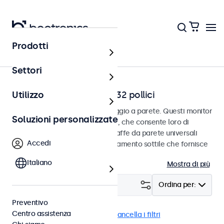
Prodotti
Home
Settori
Monitor a parete da 7 a 32 pollici
Utilizzo
Monitor progettati per il montaggio a parete. Questi monitor
Soluzioni personalizzate
sono dotati di connessione VESA, che consente loro di
essere facilmente montati su staffe da parete universali
Accedi
VESA. I monitor hanno un alloggiamento sottile che fornisce
una finitura elegante e piatta.
Italiano
Mostra di più
Filtro (
2
)
Ordina per:
Preventivo
Centro assistenza
Parete
Monitor 19 pollici
Cancella i filtri