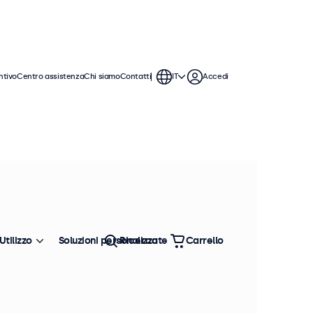
ntivo
Centro assistenza
Chi siamo
Contatti
IT
Accedi
 monitor da 22 pollici offrono varie
ntegrarsi perfettamente qualsiasi
Utilizzo
Soluzioni personalizzate
Ricerca
Carrello
Ordina
Più venduto