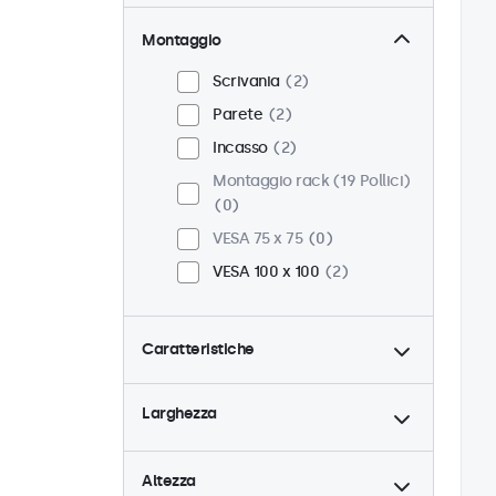
Montaggio
Scrivania
2
Parete
2
Incasso
2
Montaggio rack (19 Pollici)
0
VESA 75 x 75
0
VESA 100 x 100
2
Caratteristiche
4:3 / 5:4
0
Larghezza
9-36 Volt
2
Dimmerabile
2
Altezza
Lettore multimediale USB