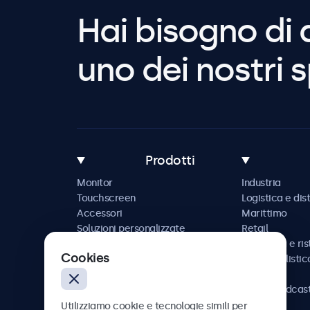
Hai bisogno di 
uno dei nostri s
Prodotti
Monitor
Industria
Touchscreen
Logistica e dis
Accessori
Marittimo
Soluzioni personalizzate
Retail
Ospitalità e ri
Cookies
Automobilistic
Ferrovia
AV e broadcas
Sanità
Utilizziamo cookie e tecnologie simili per