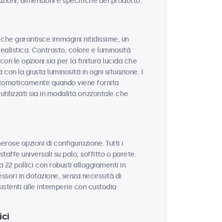
azioni, dimensioni e specifiche del prodotto.
tà che garantisce immagini nitidissime, un
realistica. Contrasto, colore e luminosità
on le opzioni sia per la finitura lucida che
 con la giusta luminosità in ogni situazione. I
utomaticamente quando viene fornita
tilizzati sia in modalità orizzontale che
erose opzioni di configurazione. Tutti i
taffe universali su palo, soffitto o parete.
 22 pollici con robusti alloggiamenti in
sori in dotazione, senza necessità di
sistenti alle intemperie con custodia
ici