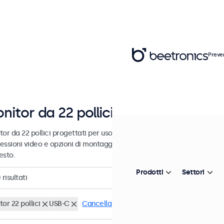
Preve
nitor da 22 pollici
or da 22 pollici progettati per uso industriale e commerciale. Questi
essioni video e opzioni di montaggio versatili, consentendo loro di i
esto.
Prodotti
Settori
0
risultati
or 22 pollici
USB-C
Cancella i filtri