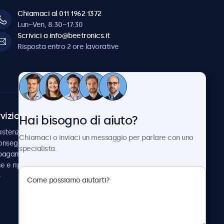
Chiamaci al 011 1962 1372
Lun–Ven, 8:30–17:30
Scrivici a info@beetronics.it
Risposta entro 2 ore lavorative
vizio Clienti
Chi siamo
Hai bisogno di aiuto?
istenza
Collaborazioni
Chiamaci o inviaci un messaggio per parlare con uno
consegna
Notizie e aggiornamenti
specialista.
 pagamento
Informazioni su
ne e riparazione
Beetronics
Lavora con noi
Termini e condizioni
Informativa sulla Privacy