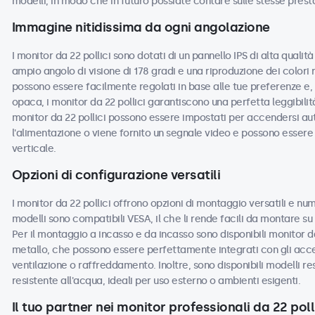
modelli, in modo che in futuro possiate contare sulle stesse prest
Immagine nitidissima da ogni angolazione
I monitor da 22 pollici sono dotati di un pannello IPS di alta quali
ampio angolo di visione di 178 gradi e una riproduzione dei colori 
possono essere facilmente regolati in base alle tue preferenze e, c
opaca, i monitor da 22 pollici garantiscono una perfetta leggibilità
monitor da 22 pollici possono essere impostati per accendersi a
l'alimentazione o viene fornito un segnale video e possono essere u
verticale.
Opzioni di configurazione versatili
I monitor da 22 pollici offrono opzioni di montaggio versatili e num
modelli sono compatibili VESA, il che li rende facili da montare su s
Per il montaggio a incasso e da incasso sono disponibili monitor da
metallo, che possono essere perfettamente integrati con gli acces
ventilazione o raffreddamento. Inoltre, sono disponibili modelli re
resistente all'acqua, ideali per uso esterno o ambienti esigenti.
Il tuo partner nei monitor professionali da 22 poll