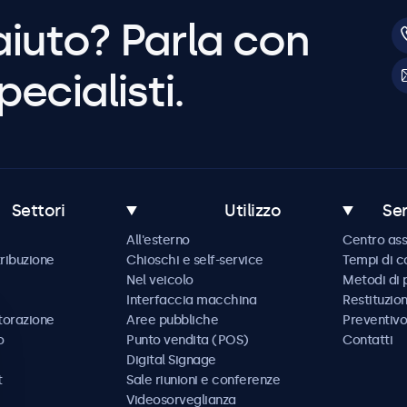
aiuto? Parla con
pecialisti.
Settori
Utilizzo
Ser
All'esterno
Centro ass
tribuzione
Chioschi e self-service
Tempi di 
Nel veicolo
Metodi di
Interfaccia macchina
Restituzio
storazione
Aree pubbliche
Preventivo
o
Punto vendita (POS)
Contatti
Digital Signage
t
Sale riunioni e conferenze
Videosorveglianza