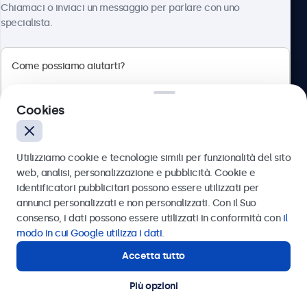
Chiamaci o inviaci un messaggio per parlare con uno
specialista.
Beetronics
Cookies
Via Confienza, 10, 10121 Torino, Italia
4.8/5 la valutazione di 5000+ aziende
Utilizziamo cookie e tecnologie simili per funzionalità del sito
Italiano
web, analisi, personalizzazione e pubblicità. Cookie e
identificatori pubblicitari possono essere utilizzati per
Inviare
annunci personalizzati e non personalizzati. Con il Suo
consenso, i dati possono essere utilizzati in conformità con
il
Oppure chiamaci al
011 1962 1372
modo in cui Google utilizza i dati
.
Accetta tutto
Hai bisogno di aiuto?
Contatta i nostri esperti
Più opzioni
© 2026 Beetronics