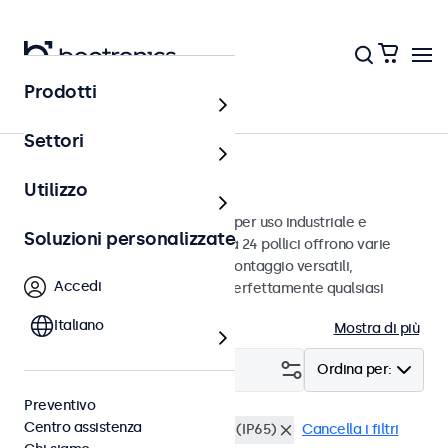
Prodotti
Monitor
Settori
Monitor da 24 pollici
Utilizzo
Monitor da 24 pollici progettati per uso industriale e
Soluzioni personalizzate
commerciale. Questi monitor da 24 pollici offrono varie
connessioni video e opzioni di montaggio versatili,
Accedi
consentendo loro di integrarsi perfettamente qualsiasi
contesto.
Italiano
Mostra di più
Filtro (
0
)
Ordina per:
Preventivo
Centro assistenza
Monitor 24 pollici
Antipolvere (IP65)
Cancella i filtri