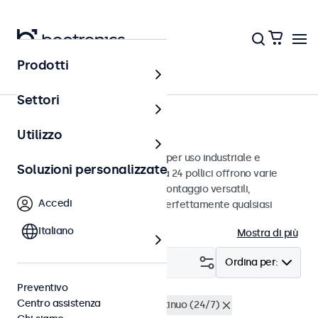
Prodotti
Monitor
Settori
Monitor da 24 pollici
Utilizzo
Monitor da 24 pollici progettati per uso industriale e
Soluzioni personalizzate
commerciale. Questi monitor da 24 pollici offrono varie
connessioni video e opzioni di montaggio versatili,
Accedi
consentendo loro di integrarsi perfettamente qualsiasi
contesto.
Italiano
Mostra di più
Filtro (
1
)
Ordina per:
Preventivo
Centro assistenza
Monitor 24 pollici
Utilizzo continuo (24/7)