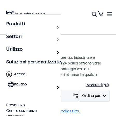
Prodotti
Monitor
Settori
Monitor da 24 pollici
Utilizzo
Monitor da 24 pollici progettati per uso industriale e
Soluzioni personalizzate
commerciale. Questi monitor da 24 pollici offrono varie
connessioni video e opzioni di montaggio versatili,
Accedi
consentendo loro di integrarsi perfettamente qualsiasi
contesto.
Italiano
Mostra di più
Filtro (
1
)
Ordina per:
Preventivo
Centro assistenza
Monitor 24 pollici
DNV
Cancella i filtri