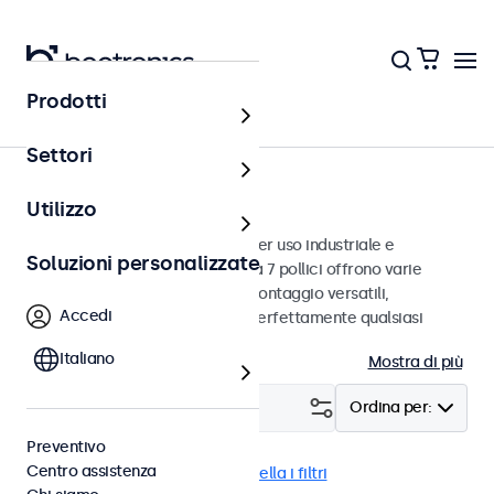
Prodotti
Monitor
Settori
Monitor da 7 pollici
Utilizzo
Monitor da 7 pollici progettati per uso industriale e
Soluzioni personalizzate
commerciale. Questi monitor da 7 pollici offrono varie
connessioni video e opzioni di montaggio versatili,
Accedi
consentendo loro di integrarsi perfettamente qualsiasi
contesto.
Italiano
Mostra di più
Filtro (
1
)
Ordina per:
Preventivo
Centro assistenza
Monitor 7 pollici
DNV
Cancella i filtri