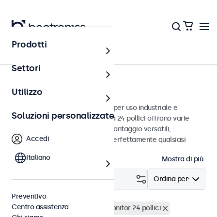
Prodotti
Home
Settori
Monitor da 24 pollici
Utilizzo
Monitor da 24 pollici progettati per uso industriale e
Soluzioni personalizzate
commerciale. Questi monitor da 24 pollici offrono varie
connessioni video e opzioni di montaggio versatili,
Accedi
consentendo loro di integrarsi perfettamente qualsiasi
contesto.
Italiano
Mostra di più
Filtro (
0
)
Ordina per:
Preventivo
Centro assistenza
Resistente all'acqua (IP65)
Monitor 24 pollici