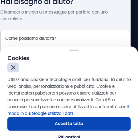
Hai bisogno di aiuto?
Chi siamo
Chiamaci o inviaci un messaggio per parlare con uno
specialista.
Beetronics
Cookies
Via Confienza, 10, 10121 Torino, Italia
4.8/5 la valutazione di 5000+ aziende
Utilizziamo cookie e tecnologie simili per funzionalità del sito
Italiano
web, analisi, personalizzazione e pubblicità. Cookie e
identificatori pubblicitari possono essere utilizzati per
Inviare
annunci personalizzati e non personalizzati. Con il Suo
consenso, i dati possono essere utilizzati in conformità con
il
Oppure chiamaci al
011 1962 1372
modo in cui Google utilizza i dati
.
Accetta tutto
Hai bisogno di aiuto?
Contatta i nostri esperti
Più opzioni