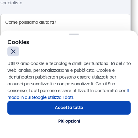
specialista.
Cookies
Utilizziamo cookie e tecnologie simili per funzionalità del sito
web, analisi, personalizzazione e pubblicità. Cookie e
identificatori pubblicitari possono essere utilizzati per
Inviare
annunci personalizzati e non personalizzati. Con il Suo
Monitor 24 Pollici Metallo
consenso, i dati possono essere utilizzati in conformità con
il
Articolo:
24HD7M
Oppure chiamaci al
011 1962 1372
modo in cui Google utilizza i dati
.
100+ pezzi disponibili
Accetta tutto
Hai bisogno di aiuto?
Contatta i nostri esperti
Più opzioni
Risoluzione 1920 x 1080 (Full HD)
Connessioni: HDMI, VGA, BNC, RCA
Montaggio: scrivania, parete, incasso