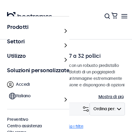
Prodotti
Home
Settori
Monitor da scrivania da 7 a 32 pollici
Utilizzo
Monitor da scrivania progettati con un robusto piedistallo
Soluzioni personalizzate
regolabile. Questi monitor sono dotati di un poggiapiedi
compatto e stabile, forniscono un'immagine estremamente
Accedi
nitida con un ampio angolo di visione e dispongono di opzioni
di connessione versatili.
Italiano
Mostra di più
Filtro (
24
)
Ordina per:
Preventivo
Centro assistenza
Scrivania
9-36 Volt
Cancella i filtri