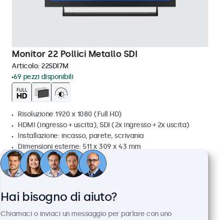
Monitor 22 Pollici Metallo SDI
Articolo:
22SDI7M
69 pezzi disponibili
Risoluzione 1920 x 1080 (Full HD)
HDMI (ingresso + uscita), SDI (2x ingresso + 2x uscita)
Installazione: incasso, parete, scrivania
Dimensioni esterne: 511 x 309 x 43 mm
€ 799,00
€ 974,78 IVA incl.
Visualizza
Aggiungi al carrello
Hai bisogno di aiuto?
Chiamaci o inviaci un messaggio per parlare con uno