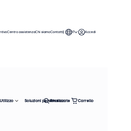
ntivo
Centro assistenza
Chi siamo
Contatti
IT
Accedi
sti monitor sono dotati di un
tida con un ampio angolo di visione
Utilizzo
Soluzioni personalizzate
Ricerca
Carrello
Ordina
Più venduto