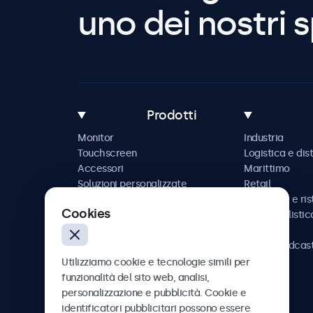
uno dei nostri s
Prodotti
Monitor
Industria
Touchscreen
Logistica e dis
Accessori
Marittimo
Soluzioni personalizzate
Retail
Ospitalità e ri
Cookies
Automobilistic
Ferrovia
AV e broadcas
Sanità
Utilizziamo cookie e tecnologie simili per
funzionalità del sito web, analisi,
personalizzazione e pubblicità. Cookie e
identificatori pubblicitari possono essere