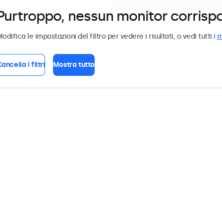
Purtroppo, nessun monitor corrispond
odifica le impostazioni del filtro per vedere i risultati, o vedi tutti i
m
ancella i filtri
Mostra tutto