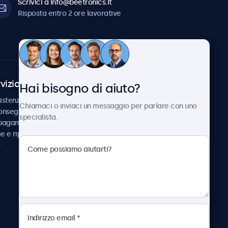
Scrivici a info@beetronics.it
Risposta entro 2 ore lavorative
vizio Clienti
Chi siamo
Hai bisogno di aiuto?
istenza
Collaborazioni
Chiamaci o inviaci un messaggio per parlare con uno
consegna
Notizie e aggiornamenti
specialista.
 pagamento
Informazioni su
ne e riparazione
Beetronics
Lavora con noi
Termini e condizioni
Informativa sulla Privacy