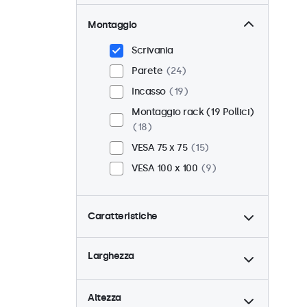
Montaggio
Scrivania
Parete
24
Incasso
19
Montaggio rack (19 Pollici)
18
VESA 75 x 75
15
VESA 100 x 100
9
Caratteristiche
4:3 / 5:4
6
Larghezza
9-36 Volt
24
Dimmerabile
24
Altezza
Lettore multimediale USB