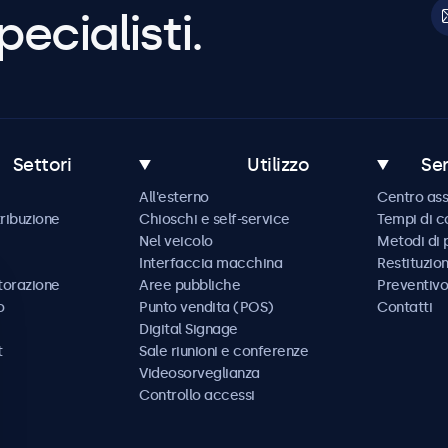
pecialisti.
Settori
Utilizzo
Ser
All'esterno
Centro ass
tribuzione
Chioschi e self-service
Tempi di 
Nel veicolo
Metodi di
Interfaccia macchina
Restituzio
storazione
Aree pubbliche
Preventivo
o
Punto vendita (POS)
Contatti
Digital Signage
t
Sale riunioni e conferenze
Videosorveglianza
Controllo accessi