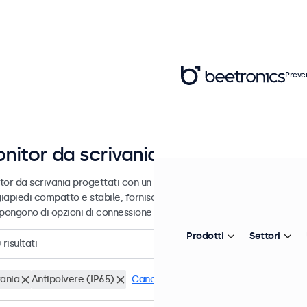
Preve
nitor da scrivania da 7 a 32 pollici
or da scrivania progettati con un robusto piedistallo regolabile. Que
iapiedi compatto e stabile, forniscono un'immagine estremamente ni
pongono di opzioni di connessione versatili.
Prodotti
Settori
0
risultati
vania
Antipolvere (IP65)
Cancella i filtri