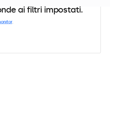
e ai filtri impostati.
onitor
.