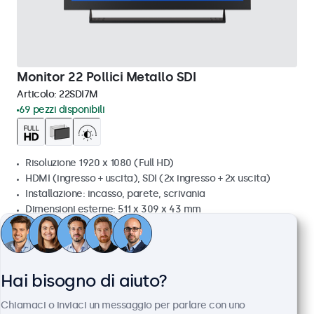
Monitor 22 Pollici Metallo SDI
Articolo:
22SDI7M
69 pezzi disponibili
Risoluzione 1920 x 1080 (Full HD)
HDMI (ingresso + uscita), SDI (2x ingresso + 2x uscita)
Installazione: incasso, parete, scrivania
Dimensioni esterne: 511 x 309 x 43 mm
€ 799,00
€ 974,78 IVA incl.
Visualizza
Aggiungi al carrello
Hai bisogno di aiuto?
Chiamaci o inviaci un messaggio per parlare con uno