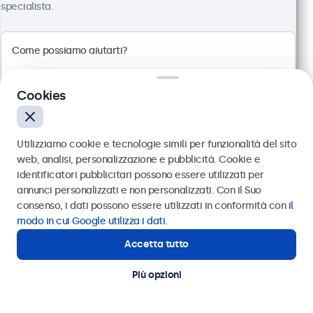
specialista.
Cookies
Utilizziamo cookie e tecnologie simili per funzionalità del sito
web, analisi, personalizzazione e pubblicità. Cookie e
identificatori pubblicitari possono essere utilizzati per
Inviare
annunci personalizzati e non personalizzati. Con il Suo
Monitor 24 Pollici Metallo
consenso, i dati possono essere utilizzati in conformità con
il
Articolo:
24HD7M
Oppure chiamaci al
011 1962 1372
modo in cui Google utilizza i dati
.
100+ pezzi disponibili
Accetta tutto
Hai bisogno di aiuto?
Contatta i nostri esperti
Più opzioni
Risoluzione 1920 x 1080 (Full HD)
Connessioni: HDMI, VGA, BNC, RCA
Montaggio: scrivania, parete, incasso