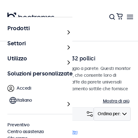
Prodotti
Home
Settori
Monitor a parete da 7 a 32 pollici
Utilizzo
Monitor progettati per il montaggio a parete. Questi monitor
Soluzioni personalizzate
sono dotati di connessione VESA, che consente loro di
essere facilmente montati su staffe da parete universali
Accedi
VESA. I monitor hanno un alloggiamento sottile che fornisce
una finitura elegante e piatta.
Italiano
Mostra di più
Filtro (
24
)
Ordina per:
Preventivo
Centro assistenza
Parete
eMark
Cancella i filtri