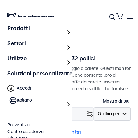
Prodotti
Home
Settori
Monitor a parete da 7 a 32 pollici
Utilizzo
Monitor progettati per il montaggio a parete. Questi monitor
Soluzioni personalizzate
sono dotati di connessione VESA, che consente loro di
essere facilmente montati su staffe da parete universali
Accedi
VESA. I monitor hanno un alloggiamento sottile che fornisce
una finitura elegante e piatta.
Italiano
Mostra di più
Filtro (
24
)
Ordina per:
Preventivo
Centro assistenza
Parete
EN50155
Cancella i filtri