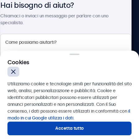
Hai bisogno di aiuto?
Chi siamo
Chiamaci o inviaci un messaggio per parlare con uno
specialista.
Beetronics
Cookies
Via Confienza, 10, 10121 Torino, Italia
4.8/5 la valutazione di 5000+ aziende
Utilizziamo cookie e tecnologie simili per funzionalità del sito
Italiano
web, analisi, personalizzazione e pubblicità. Cookie e
identificatori pubblicitari possono essere utilizzati per
Inviare
annunci personalizzati e non personalizzati. Con il Suo
consenso, i dati possono essere utilizzati in conformità con
il
Oppure chiamaci al
011 1962 1372
modo in cui Google utilizza i dati
.
Accetta tutto
Hai bisogno di aiuto?
Contatta i nostri esperti