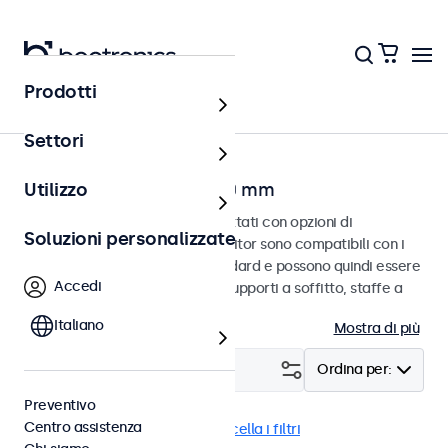
Prodotti
Home
Settori
Monitor con VESA da 100 mm
Utilizzo
Monitor VESA da 100 mm progettati con opzioni di
Soluzioni personalizzate
montaggio versatili. Questi monitor sono compatibili con i
sistemi di montaggio VESA standard e possono quindi essere
Accedi
collegati a supporti universali, supporti a soffitto, staffe a
parete e bracci per monitor.
Italiano
Mostra di più
Filtro (
0
)
Ordina per:
Preventivo
Centro assistenza
VESA 100 x 100
USB-C
Cancella i filtri