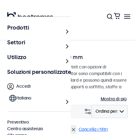
Prodotti
Home
Settori
Monitor con VESA da 100 mm
Utilizzo
Monitor VESA da 100 mm progettati con opzioni di
Soluzioni personalizzate
montaggio versatili. Questi monitor sono compatibili con i
sistemi di montaggio VESA standard e possono quindi essere
Accedi
collegati a supporti universali, supporti a soffitto, staffe a
parete e bracci per monitor.
Italiano
Mostra di più
Filtro (
0
)
Ordina per:
Preventivo
Centro assistenza
VESA 100 x 100
Alta luminosità
Cancella i filtri