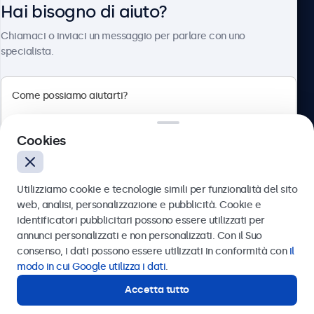
Hai bisogno di aiuto?
Chi siamo
Chiamaci o inviaci un messaggio per parlare con uno
specialista.
Beetronics
Cookies
Via Confienza, 10, 10121 Torino, Italia
4.8/5 la valutazione di 5000+ aziende
Utilizziamo cookie e tecnologie simili per funzionalità del sito
Italiano
web, analisi, personalizzazione e pubblicità. Cookie e
identificatori pubblicitari possono essere utilizzati per
Inviare
annunci personalizzati e non personalizzati. Con il Suo
consenso, i dati possono essere utilizzati in conformità con
il
Oppure chiamaci al
011 1962 1372
modo in cui Google utilizza i dati
.
Accetta tutto
Hai bisogno di aiuto?
Contatta i nostri esperti