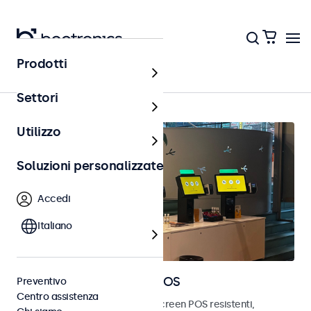
Prodotti
Punto vendita (POS)
Settori
Utilizzo
Soluzioni personalizzate
Accedi
Italiano
Monitor e touchscreen POS
Preventivo
Centro assistenza
Scopri i nostri monitor e touchscreen POS resistenti,