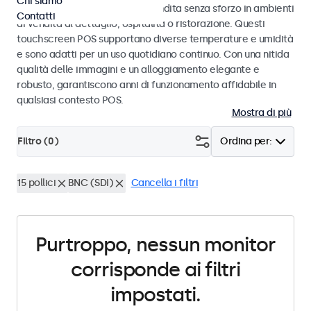
Chi siamo
progettati per transazioni di vendita senza sforzo in ambienti
Contatti
di vendita al dettaglio, ospitalità o ristorazione. Questi
touchscreen POS supportano diverse temperature e umidità
e sono adatti per un uso quotidiano continuo. Con una nitida
qualità delle immagini e un alloggiamento elegante e
robusto, garantiscono anni di funzionamento affidabile in
qualsiasi contesto POS.
Mostra di più
Filtro (
0
)
Ordina per:
15 pollici
BNC (SDI)
Cancella i filtri
Purtroppo, nessun monitor
corrisponde ai filtri
impostati.