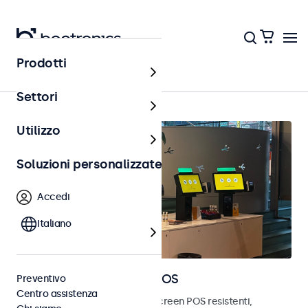
Prodotti
Punto vendita (POS)
Settori
Utilizzo
Soluzioni personalizzate
Accedi
Italiano
Monitor e touchscreen POS
Preventivo
Centro assistenza
Scopri i nostri monitor e touchscreen POS resistenti,