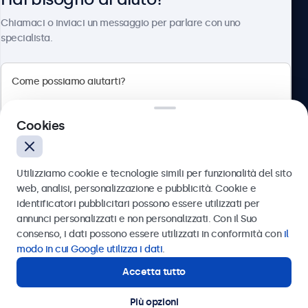
Chi siamo
Chiamaci o inviaci un messaggio per parlare con uno
specialista.
Beetronics
Cookies
Via Confienza, 10, 10121 Torino, Italia
4.8/5 la valutazione di 5000+ aziende
Utilizziamo cookie e tecnologie simili per funzionalità del sito
Italiano
web, analisi, personalizzazione e pubblicità. Cookie e
identificatori pubblicitari possono essere utilizzati per
Inviare
annunci personalizzati e non personalizzati. Con il Suo
consenso, i dati possono essere utilizzati in conformità con
il
Oppure chiamaci al
011 1962 1372
modo in cui Google utilizza i dati
.
Accetta tutto
Hai bisogno di aiuto?
Contatta i nostri esperti
Più opzioni
© 2026 Beetronics