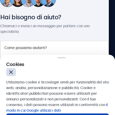
Servizio Clienti
Hai bisogno di aiuto?
Chi siamo
Chiamaci o inviaci un messaggio per parlare con uno
specialista.
Beetronics
Cookies
Via Confienza, 10, 10121 Torino, Italia
4.8/5 la valutazione di 5000+ aziende
Utilizziamo cookie e tecnologie simili per funzionalità del sito
Italiano
web, analisi, personalizzazione e pubblicità. Cookie e
identificatori pubblicitari possono essere utilizzati per
Inviare
annunci personalizzati e non personalizzati. Con il Suo
consenso, i dati possono essere utilizzati in conformità con
il
Oppure chiamaci al
011 1962 1372
modo in cui Google utilizza i dati
.