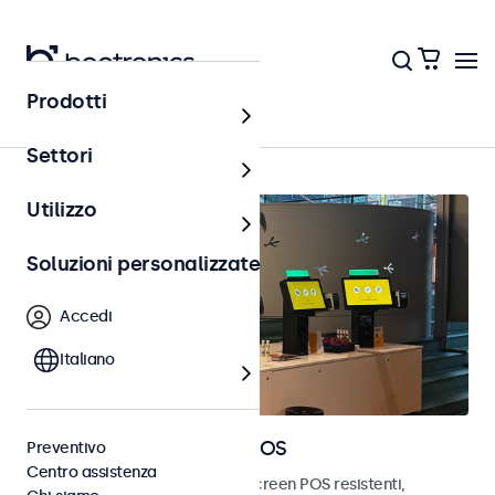
Prodotti
Home
Settori
Utilizzo
Soluzioni personalizzate
Accedi
Italiano
Monitor e touchscreen POS
Preventivo
Centro assistenza
Scopri i nostri monitor e touchscreen POS resistenti,