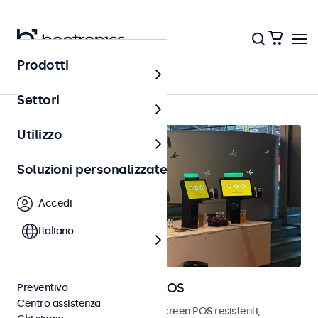
Prodotti
Home
Settori
Utilizzo
Soluzioni personalizzate
Accedi
Italiano
Monitor e touchscreen POS
Preventivo
Centro assistenza
Scopri i nostri monitor e touchscreen POS resistenti,