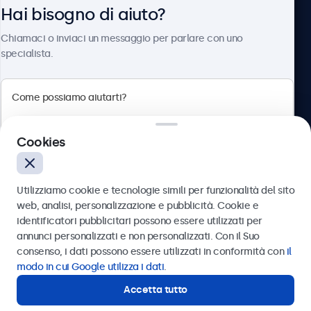
Hai bisogno di aiuto?
Chi siamo
Chiamaci o inviaci un messaggio per parlare con uno
specialista.
Beetronics
Cookies
Via Confienza, 10, 10121 Torino, Italia
4.8/5 la valutazione di 5000+ aziende
Utilizziamo cookie e tecnologie simili per funzionalità del sito
Italiano
web, analisi, personalizzazione e pubblicità. Cookie e
identificatori pubblicitari possono essere utilizzati per
Inviare
annunci personalizzati e non personalizzati. Con il Suo
consenso, i dati possono essere utilizzati in conformità con
il
Oppure chiamaci al
011 1962 1372
modo in cui Google utilizza i dati
.
Accetta tutto
Hai bisogno di aiuto?
Contatta i nostri esperti