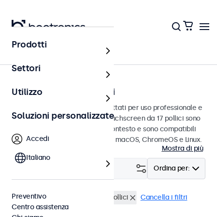
Prodotti
Home
Settori
Touchscreen da 17 pollici
Utilizzo
Touchscreen da 17 pollici progettati per uso professionale e
Soluzioni personalizzate
uso continuo. Questi monitor touchscreen da 17 pollici sono
facili da integrare in qualsiasi contesto e sono compatibili
Accedi
con i sistemi operativi Windows, macOS, ChromeOS e Linux.
Mostra di più
Italiano
Filtro (
0
)
Ordina per:
Preventivo
BNC (CVBS)
Touchscreen 17 pollici
Cancella i filtri
Centro assistenza