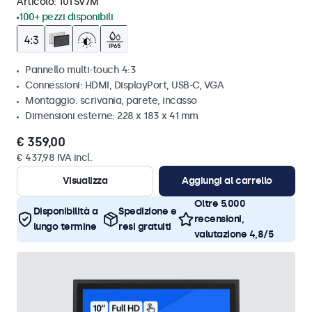
Articolo:
10TSV7M
100+ pezzi disponibili
Pannello multi-touch 4:3
Connessioni: HDMI, DisplayPort, USB-C, VGA
Montaggio: scrivania, parete, incasso
Dimensioni esterne: 228 x 183 x 41 mm
€ 359,00
€ 437,98 IVA incl.
Visualizza
Aggiungi al carrello
Oltre 5.000
Disponibilità a
Spedizione e
recensioni,
lungo termine
resi gratuiti
valutazione 4,8/5