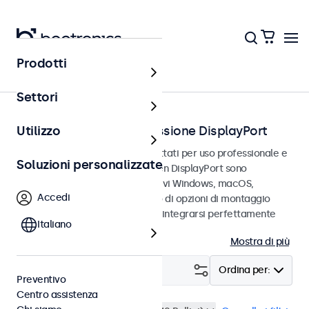
Prodotti
Home
Settori
Touchscreen con connessione DisplayPort
Utilizzo
Touchscreen DisplayPort progettati per uso professionale e
Soluzioni personalizzate
uso continuo. Questi touchscreen DisplayPort sono
compatibili con i sistemi operativi Windows, macOS,
Accedi
ChromeOS e Linux e dispongono di opzioni di montaggio
versatili che consentono loro di integrarsi perfettamente
Italiano
qualsiasi contesto.
Mostra di più
Filtro (
16
)
Ordina per:
Preventivo
Centro assistenza