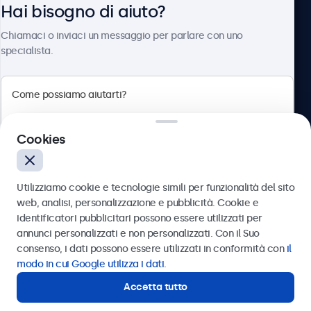
Hai bisogno di aiuto?
Chi siamo
Chiamaci o inviaci un messaggio per parlare con uno
specialista.
Beetronics
Cookies
Via Confienza, 10, 10121 Torino, Italia
4.8/5 la valutazione di 5000+ aziende
Utilizziamo cookie e tecnologie simili per funzionalità del sito
Italiano
web, analisi, personalizzazione e pubblicità. Cookie e
identificatori pubblicitari possono essere utilizzati per
Inviare
annunci personalizzati e non personalizzati. Con il Suo
consenso, i dati possono essere utilizzati in conformità con
il
Oppure chiamaci al
011 1962 1372
modo in cui Google utilizza i dati
.
Accetta tutto
Hai bisogno di aiuto?
Contatta i nostri esperti