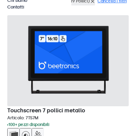
Chi siamo
DisplayPort
Montaggio rack (19 Pollici)
Cancella i filtri
Contatti
Touchscreen 7 pollici metallo
Articolo:
7TS7M
100+ pezzi disponibili