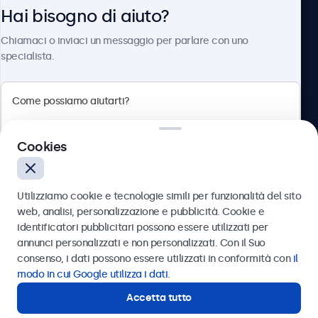
Hai bisogno di aiuto?
Chi siamo
Chiamaci o inviaci un messaggio per parlare con uno
specialista.
Beetronics
Cookies
Via Confienza, 10, 10121 Torino, Italia
4.8/5 la valutazione di 5000+ aziende
Utilizziamo cookie e tecnologie simili per funzionalità del sito
Italiano
web, analisi, personalizzazione e pubblicità. Cookie e
identificatori pubblicitari possono essere utilizzati per
Inviare
annunci personalizzati e non personalizzati. Con il Suo
consenso, i dati possono essere utilizzati in conformità con
il
Oppure chiamaci al
011 1962 1372
modo in cui Google utilizza i dati
.
Accetta tutto
Hai bisogno di aiuto?
Contatta i nostri esperti