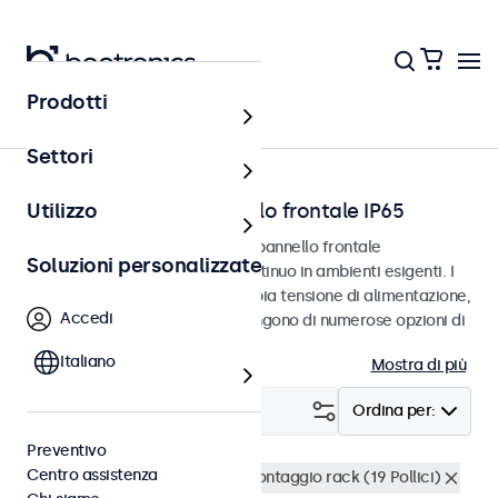
Prodotti
Home
Settori
Touchscreen con pannello frontale IP65
Utilizzo
Touchscreen progettati con un pannello frontale
Soluzioni personalizzate
impermeabile IP65 per l'uso continuo in ambienti esigenti. I
touchscreen supportano un'ampia tensione di alimentazione,
Accedi
sono facili da integrare e dispongono di numerose opzioni di
configurazione.
Italiano
Mostra di più
Filtro (
16
)
Ordina per:
Preventivo
Centro assistenza
Resistente all'acqua (IP65)
Montaggio rack (19 Pollici)