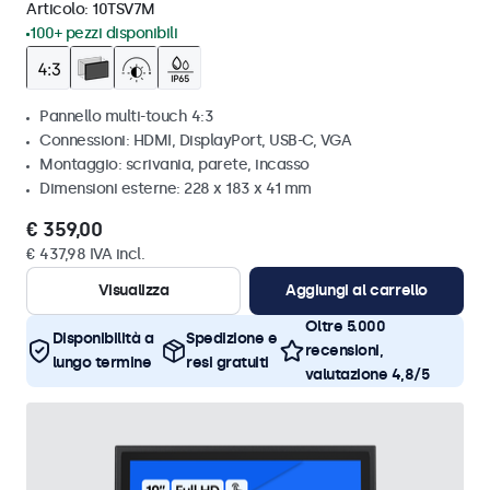
Articolo:
10TSV7M
100+ pezzi disponibili
Pannello multi-touch 4:3
Connessioni: HDMI, DisplayPort, USB-C, VGA
Montaggio: scrivania, parete, incasso
Dimensioni esterne: 228 x 183 x 41 mm
€ 359,00
€ 437,98 IVA incl.
Visualizza
Aggiungi al carrello
Oltre 5.000
Disponibilità a
Spedizione e
recensioni,
lungo termine
resi gratuiti
valutazione 4,8/5