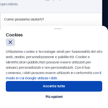
specialista.
Beetronics
Cookies
Via Confienza, 10, 10121 Torino, Italia
4.8/5 la valutazione di 5000+ aziende
Utilizziamo cookie e tecnologie simili per funzionalità del sito
Italiano
web, analisi, personalizzazione e pubblicità. Cookie e
identificatori pubblicitari possono essere utilizzati per
Inviare
annunci personalizzati e non personalizzati. Con il Suo
consenso, i dati possono essere utilizzati in conformità con
il
Oppure chiamaci al
011 1962 1372
modo in cui Google utilizza i dati
.
Accetta tutto
Hai bisogno di aiuto?
Contatta i nostri esperti
Più opzioni
© 2026 Beetronics