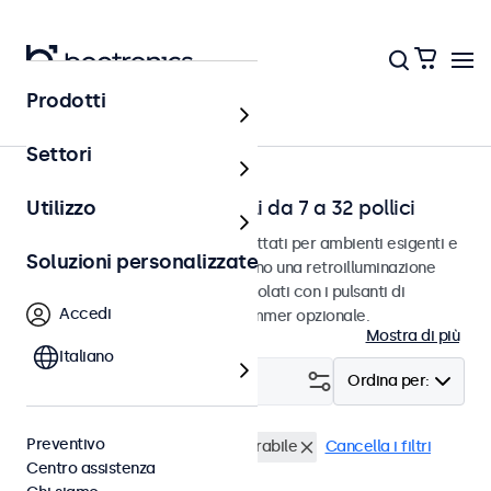
Prodotti
Touchscreen
Settori
Touchscreen dimmerabili da 7 a 32 pollici
Utilizzo
Touchscreen dimmerabili progettati per ambienti esigenti e
Soluzioni personalizzate
uso continuo. I touchscreen hanno una retroilluminazione
regolabile e possono essere regolati con i pulsanti di
Accedi
controllo, il telecomando o il dimmer opzionale.
Mostra di più
Italiano
Filtro (
4
)
Ordina per:
Preventivo
Touchscreen 10 pollici
Dimmerabile
Cancella i filtri
Centro assistenza