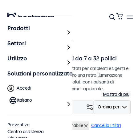
Prodotti
Touchscreen
Settori
Touchscreen dimmerabili da 7 a 32 pollici
Utilizzo
Touchscreen dimmerabili progettati per ambienti esigenti e
Soluzioni personalizzate
uso continuo. I touchscreen hanno una retroilluminazione
regolabile e possono essere regolati con i pulsanti di
Accedi
controllo, il telecomando o il dimmer opzionale.
Mostra di più
Italiano
Filtro (
3
)
Ordina per:
Preventivo
Touchscreen 17 pollici
Dimmerabile
Cancella i filtri
Centro assistenza