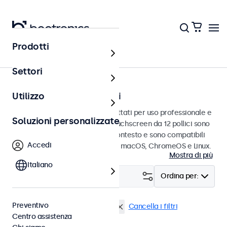
Prodotti
Touchscreen
Settori
Touchscreen da 12 pollici
Utilizzo
Touchscreen da 12 pollici progettati per uso professionale e
Soluzioni personalizzate
uso continuo. Questi monitor touchscreen da 12 pollici sono
facili da integrare in qualsiasi contesto e sono compatibili
Accedi
con i sistemi operativi Windows, macOS, ChromeOS e Linux.
Mostra di più
Italiano
Filtro (
4
)
Ordina per:
Preventivo
Touchscreen 12 pollici
eMark
Cancella i filtri
Centro assistenza