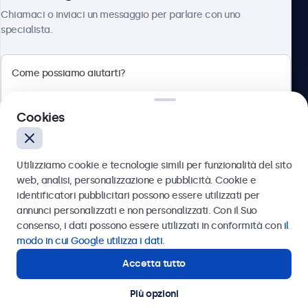
Chi siamo
Chiamaci o inviaci un messaggio per parlare con uno
specialista.
Beetronics
Cookies
Via Confienza, 10, 10121 Torino, Italia
4.8/5 la valutazione di 5000+ aziende
Utilizziamo cookie e tecnologie simili per funzionalità del sito
Italiano
web, analisi, personalizzazione e pubblicità. Cookie e
identificatori pubblicitari possono essere utilizzati per
Inviare
annunci personalizzati e non personalizzati. Con il Suo
consenso, i dati possono essere utilizzati in conformità con
il
Oppure chiamaci al
011 1962 1372
modo in cui Google utilizza i dati
.
Accetta tutto
Hai bisogno di aiuto?
Contatta i nostri esperti
Più opzioni
© 2026 Beetronics