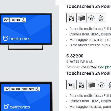
Articolo:
24TS7M
100+ pezzi
Touchscreen 24 Polli
Pannello multi-touch Full
Connessioni: HDMI, Displ
Montaggio: scrivania, par
Dimensioni esterne: 576 
€ 629,00
€ 767,38 IVA incl.
Articolo:
24HB9M/U1
51 pez
Touchscreen 24 Polli
Pannello multi-touch Full 
Connessioni: HDMI, Displ
Montaggio: incasso, pann