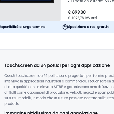
Dimensioni esterne: 583 
€ 899,00
€ 1.096,78 IVA incl.
isponibilità a lungo termine
Spedizione e resi gratuiti
Touchscreen da 24 pollici per ogni applicazione
Questi touchscreen da 24 pollici sono progettati per fornire presta
intensivo in applicazioni industriali e commerciali. I touchscreen
di alta qualità con un elevato MTBF e garantiscono anni di funzio
difficili come capannoni di produzione, veicoli, negozi e spazi pub
su tutti i modelli, in modo che in futuro possiate contare sulle ste
prodotto.
Immagine nitidissima da ogni angolazione