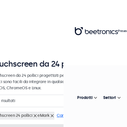
Preve
uchscreen da 24 pollici
hscreen da 24 pollici progettati per uso professionale e uso contin
ci sono facili da integrare in qualsiasi contesto e sono compatibili c
S, ChromeOS e Linux.
Prodotti
Settori
risultati
hscreen 24 pollici
eMark
Cancella i filtri