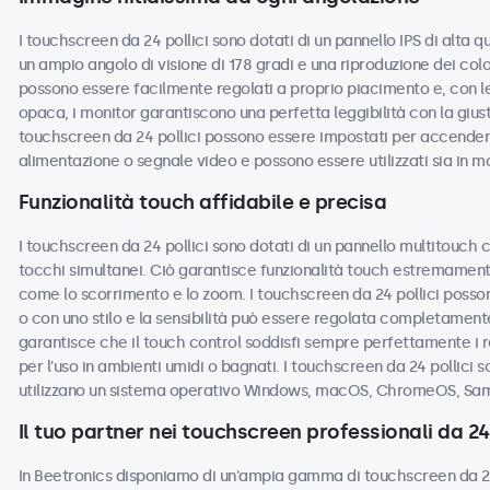
I touchscreen da 24 pollici sono dotati di un pannello IPS di alta 
un ampio angolo di visione di 178 gradi e una riproduzione dei colo
possono essere facilmente regolati a proprio piacimento e, con le 
opaca, i monitor garantiscono una perfetta leggibilità con la giusta
touchscreen da 24 pollici possono essere impostati per accende
alimentazione o segnale video e possono essere utilizzati sia in m
Funzionalità touch affidabile e precisa
I touchscreen da 24 pollici sono dotati di un pannello multitouch c
tocchi simultanei. Ciò garantisce funzionalità touch estremamente
come lo scorrimento e lo zoom. I touchscreen da 24 pollici posson
o con uno stilo e la sensibilità può essere regolata completamente
garantisce che il touch control soddisfi sempre perfettamente i r
per l'uso in ambienti umidi o bagnati. I touchscreen da 24 pollici s
utilizzano un sistema operativo Windows, macOS, ChromeOS, Sam
Il tuo partner nei touchscreen professionali da 24 
In Beetronics disponiamo di un'ampia gamma di touchscreen da 24 p