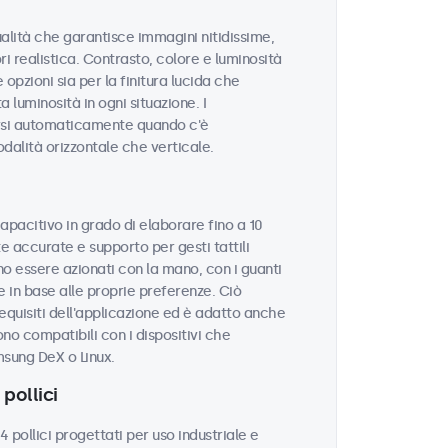
qualità che garantisce immagini nitidissime,
ri realistica. Contrasto, colore e luminosità
opzioni sia per la finitura lucida che
 luminosità in ogni situazione. I
rsi automaticamente quando c'è
odalità orizzontale che verticale.
apacitivo in grado di elaborare fino a 10
 accurate e supporto per gesti tattili
o essere azionati con la mano, con i guanti
 in base alle proprie preferenze. Ciò
equisiti dell'applicazione ed è adatto anche
ono compatibili con i dispositivi che
sung DeX o Linux.
pollici
ollici progettati per uso industriale e