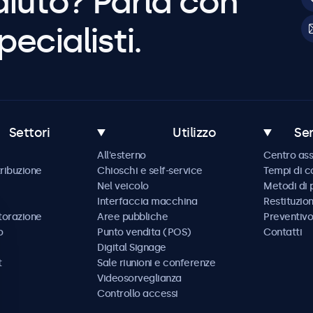
aiuto? Parla con
pecialisti.
Settori
Utilizzo
Ser
All'esterno
Centro ass
tribuzione
Chioschi e self-service
Tempi di 
Nel veicolo
Metodi di
Interfaccia macchina
Restituzio
storazione
Aree pubbliche
Preventivo
o
Punto vendita (POS)
Contatti
Digital Signage
t
Sale riunioni e conferenze
Videosorveglianza
Controllo accessi