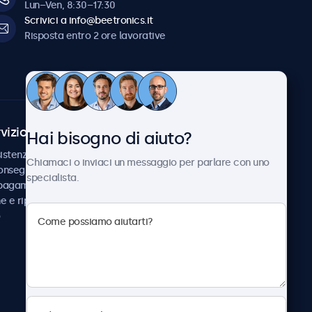
Lun–Ven, 8:30–17:30
Scrivici a info@beetronics.it
Risposta entro 2 ore lavorative
vizio Clienti
Chi siamo
Hai bisogno di aiuto?
istenza
Collaborazioni
Chiamaci o inviaci un messaggio per parlare con uno
consegna
Notizie e aggiornamenti
specialista.
 pagamento
Informazioni su
ne e riparazione
Beetronics
Lavora con noi
Termini e condizioni
Informativa sulla Privacy