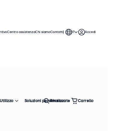
ntivo
Centro assistenza
Chi siamo
Contatti
IT
Accedi
uo. Questi monitor touchscreen da 24
on i sistemi operativi Windows,
Utilizzo
Soluzioni personalizzate
Ricerca
Carrello
Ordina
Più venduto