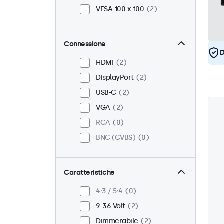
VESA 100 x 100
2
Connessione
D
HDMI
2
DisplayPort
2
USB-C
2
VGA
2
RCA
0
BNC (CVBS)
0
Caratteristiche
4:3 / 5:4
0
9-36 Volt
2
Dimmerabile
2