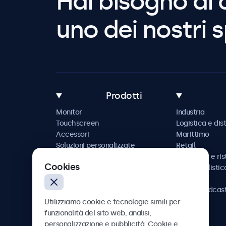
Hai bisogno di 
uno dei nostri s
Prodotti
Monitor
Industria
Touchscreen
Logistica e dis
Accessori
Marittimo
Soluzioni personalizzate
Retail
Ospitalità e ri
Cookies
Automobilistic
Ferrovia
AV e broadcas
Sanità
Utilizziamo cookie e tecnologie simili per
funzionalità del sito web, analisi,
personalizzazione e pubblicità. Cookie e