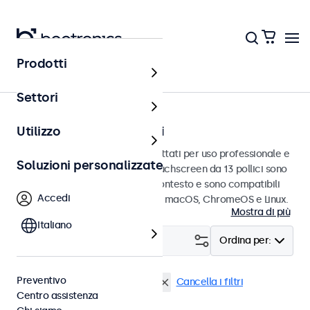
Prodotti
Touchscreen
Settori
Touchscreen da 13 pollici
Utilizzo
Touchscreen da 13 pollici progettati per uso professionale e
Soluzioni personalizzate
uso continuo. Questi monitor touchscreen da 13 pollici sono
facili da integrare in qualsiasi contesto e sono compatibili
Accedi
con i sistemi operativi Windows, macOS, ChromeOS e Linux.
Mostra di più
Italiano
Filtro (
2
)
Ordina per:
Preventivo
Touchscreen 13 pollici
eMark
Cancella i filtri
Centro assistenza