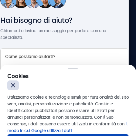
Servizio Clienti
Hai bisogno di aiuto?
Chi siamo
Chiamaci o inviaci un messaggio per parlare con uno
specialista.
Beetronics
Cookies
Via Confienza, 10, 10121 Torino, Italia
4.8/5 la valutazione di 5000+ aziende
Utilizziamo cookie e tecnologie simili per funzionalità del sito
Italiano
web, analisi, personalizzazione e pubblicità. Cookie e
identificatori pubblicitari possono essere utilizzati per
Inviare
annunci personalizzati e non personalizzati. Con il Suo
consenso, i dati possono essere utilizzati in conformità con
il
Oppure chiamaci al
011 1962 1372
modo in cui Google utilizza i dati
.