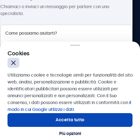
Chi siamo
Chiamaci o inviaci un messaggio per parlare con uno
specialista.
Beetronics
Cookies
Via Confienza, 10, 10121 Torino, Italia
4.8/5 la valutazione di 5000+ aziende
Utilizziamo cookie e tecnologie simili per funzionalità del sito
Italiano
web, analisi, personalizzazione e pubblicità. Cookie e
identificatori pubblicitari possono essere utilizzati per
Inviare
annunci personalizzati e non personalizzati. Con il Suo
consenso, i dati possono essere utilizzati in conformità con
il
Oppure chiamaci al
011 1962 1372
modo in cui Google utilizza i dati
.
Accetta tutto
Hai bisogno di aiuto?
Contatta i nostri esperti
Più opzioni
© 2026 Beetronics