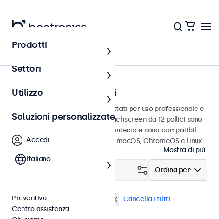
Prodotti
Touchscreen
Settori
Touchscreen da 12 pollici
Utilizzo
Touchscreen da 12 pollici progettati per uso professionale e
Soluzioni personalizzate
uso continuo. Questi monitor touchscreen da 12 pollici sono
facili da integrare in qualsiasi contesto e sono compatibili
Accedi
con i sistemi operativi Windows, macOS, ChromeOS e Linux.
Mostra di più
Italiano
Filtro (
4
)
Ordina per:
Preventivo
Touchscreen 12 pollici
USB-C
Cancella i filtri
Centro assistenza