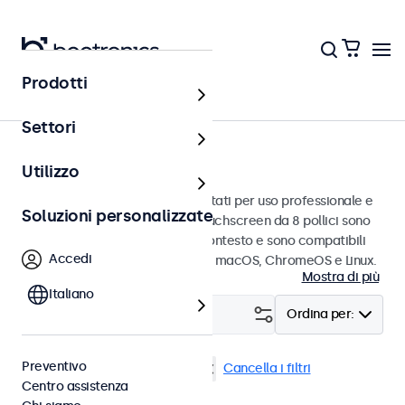
Prodotti
Touchscreen
Settori
Touchscreen da 8 pollici
Utilizzo
Touchscreen da 8 pollici progettati per uso professionale e
Soluzioni personalizzate
uso continuo. Questi monitor touchscreen da 8 pollici sono
facili da integrare in qualsiasi contesto e sono compatibili
Accedi
con i sistemi operativi Windows, macOS, ChromeOS e Linux.
Mostra di più
Italiano
Filtro (
1
)
Ordina per:
Preventivo
Touchscreen 8 pollici
USB-C
Cancella i filtri
Centro assistenza