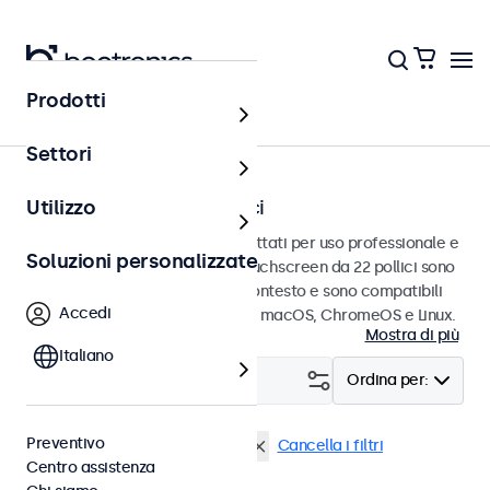
Prodotti
Touchscreen
Settori
Touchscreen da 22 pollici
Utilizzo
Touchscreen da 22 pollici progettati per uso professionale e
Soluzioni personalizzate
uso continuo. Questi monitor touchscreen da 22 pollici sono
facili da integrare in qualsiasi contesto e sono compatibili
Accedi
con i sistemi operativi Windows, macOS, ChromeOS e Linux.
Mostra di più
Italiano
Filtro (
2
)
Ordina per:
Preventivo
Touchscreen 22 pollici
USB-C
Cancella i filtri
Centro assistenza